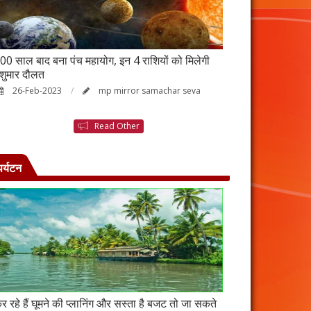
00 साल बाद बना पंच महायोग, इन 4 राशियों को मिलेगी
आर्थिक तंगी से परे
ेशुमार दौलत
उपाय, नहीं होगी ध
26-Feb-2023
mp mirror samachar seva
23-Feb-2023
Read Other
पर्यटन
र रहे हैं घूमने की प्लानिंग और सस्ता है बजट तो जा सकते
कंबोडिया में बसा है