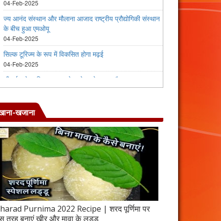
खाना-खजाना
harad Purnima 2022 Recipe | शरद पूर्णिमा पर
जब इस तरह बनाएंगे 
स तरह बनाएं खीर और मावा के लड्डू
करेला रेसिपी | 