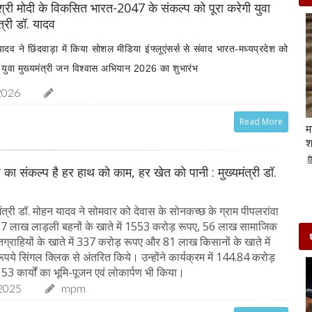
 श्री मोदी के विकसित भारत-2047 के संकल्प को पूरा करेगी युवा
ंत्री डॉ. यादव
 यादव ने छिंदवाड़ा में किया सोशल मीडिया इंफ्लूएंसर्स से संवाद भारत-मध्यप्रदेश को
े युवा मुख्यमंत्री जन विश्वास अभियान 2026 का शुभारंभ
2026
Read More
Beauty Tips | बादाम और एलोवेरा जेल से आसानी से
म
घर पर ही बनाएं काजल और मॉइश्चराइजर
श
21-Sep-2022
mp mirror samachar seva
का संकल्प है हर हाथ को काम, हर खेत को पानी : मुख्यमंत्री डॉ.
ंत्री डॉ. मोहन यादव ने सोमवार को देवास के सोनकच्छ के ग्राम पीपलरांवा
7 लाख लाड़ली बहनों के खाते में 1553 करोड़ रूपए, 56 लाख सामाजिक
हितग्राहियों के खाते में 337 करोड़ रूपए और 81 लाख किसानों के खाते में
ये सिंगल क्लिक से अंतरित किये। उन्होंने कार्यक्रम में 144.84 करोड़
53 कार्यों का भूमि-पूजन एवं लोकार्पण भी किया।
2025
mpm