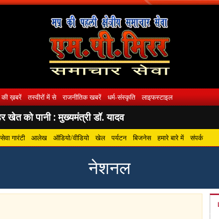
 की ख़बरें
तस्वीरों में से
राजनीतिक खबरें
धर्म-संस्कृति
लाइफस्टाइल
 खेत को पानी : मुख्यमंत्री डॉ. यादव
ेवा गारंटी
आलेख
ऑडियो/वीडियो
खेल
पर्यटन
बिजनेस
हमारे बारे में
संपर्क
नेशनल
gram