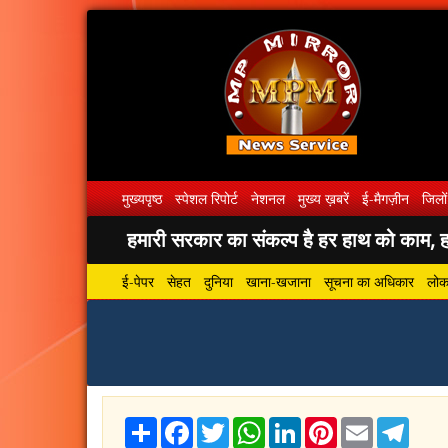
मुख्यपृष्ठ
स्पेशल रिपोर्ट
नेशनल
मुख्य ख़बरें
ई-मैगज़ीन
जिलों
हमारी सरकार का संकल्प है हर हाथ को काम, हर
ई-पेपर
सेहत
दुनिया
खाना-खजाना
सूचना का अधिकार
लोकस
Share
Facebook
Twitter
WhatsApp
LinkedIn
Pinterest
Email
Tele