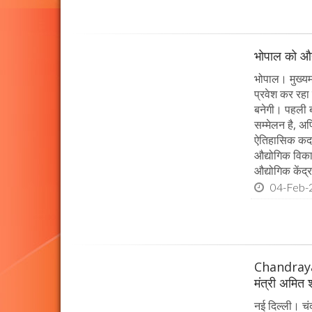
भोपाल को औद्
भोपाल। मुख्यमं
प्रवेश कर रहा
बनेगी। पहली ब
सम्मेलन है, अप
ऐतिहासिक कदम 
औद्योगिक विक
औद्योगिक केंद्र
04-Feb-
Chandrayaan
मंत्री अमित 
नई दिल्ली। चं