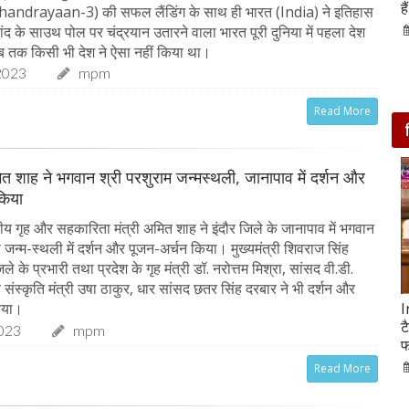
आसपास बसी ये 4 जगहें
ह
Chandrayaan-3) की सफल लैंडिंग के साथ ही भारत (India) ने इतिहास
ंद के साउथ पोल पर चंद्रयान उतारने वाला भारत पूरी दुनिया में पहला देश
28-Feb-2020
ब तक किसी भी देश ने ऐसा नहीं किया था।
2023
mpm
Read More
मित शाह ने भगवान श्री परशुराम जन्मस्थली, जानापाव में दर्शन और
किया
रीय गृह और सहकारिता मंत्री अमित शाह ने इंदौर जिले के जानापाव में भगवान
 जन्म-स्थली में दर्शन और पूजन-अर्चन किया। मुख्यमंत्री शिवराज सिंह
ले के प्रभारी तथा प्रदेश के गृह मंत्री डॉ. नरोत्तम मिश्रा, सांसद वी.डी.
एवं संस्कृति मंत्री उषा ठाकुर, धार सांसद छतर सिंह दरबार ने भी दर्शन और
िया।
सात ट्रेडिंग सेशन में 9 लाख करोड़ घटा अदाणी समूह का
I
मार्केट कैप
ट
2023
mpm
फ
05-Feb-2023
mp mirror samachar seva
Read More