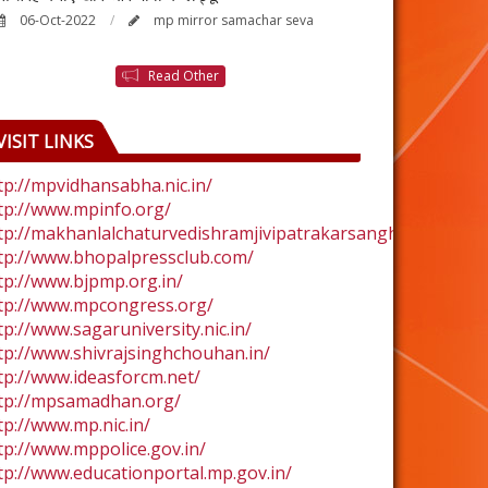
06-Oct-2022
mp mirror samachar seva
24-Aug-2022
Read Other
VISIT LINKS
tp://mpvidhansabha.nic.in/
tp://www.mpinfo.org/
tp://makhanlalchaturvedishramjivipatrakarsangh.com/
tp://www.bhopalpressclub.com/
tp://www.bjpmp.org.in/
tp://www.mpcongress.org/
tp://www.sagaruniversity.nic.in/
tp://www.shivrajsinghchouhan.in/
tp://www.ideasforcm.net/
tp://mpsamadhan.org/
tp://www.mp.nic.in/
tp://www.mppolice.gov.in/
tp://www.educationportal.mp.gov.in/