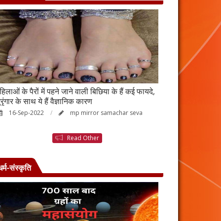
हिलाओं के पैरों में पहने जाने वाली बिछिया के हैं कई फायदे,
स्किन पर इन चीजों क
्रृंगार के साथ ये हैं वैज्ञानिक कारण
जाएगी बदरंग
16-Sep-2022
mp mirror samachar seva
26-Aug-2022
Read Other
धर्म-संस्कृति