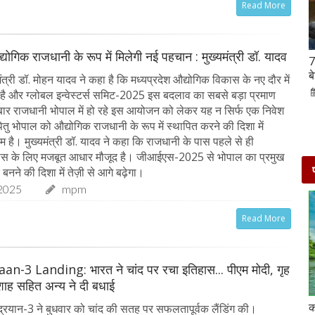
Read More
योगिक राजधानी के रूप में मिलेगी नई पहचान : मुख्यमंत्री डॉ. यादव
Hanuman Jayanti 2023 : हनुमान जयंती पर राशि के
7
अनुसार करें मंत्रों का जाप, जरूर मिलेगा पूजा का फल
ब
त्री डॉ. मोहन यादव ने कहा है कि मध्यप्रदेश औद्योगिक विकास के नए दौर में
02-Apr-2023
mp mirror samachar seva
 है और ग्लोबल इन्वेस्टर्स समिट-2025 इस बदलाव का सबसे बड़ा प्रमाण
ार राजधानी भोपाल में हो रहे इस आयोजन को लेकर यह न सिर्फ एक निवेश
ितु भोपाल को औद्योगिक राजधानी के रूप में स्थापित करने की दिशा में
है। मुख्यमंत्री डॉ. यादव ने कहा कि राजधानी के पास पहले से ही
ास के लिए मजबूत आधार मौजूद है। जीआईएस-2025 से भोपाल का प्रमुख
 बनने की दिशा में तेज़ी से आगे बढ़ेगा।
2025
mpm
Read More
-3 Landing: भारत ने चांद पर रचा इतिहास... पीएम मोदी, गृह
शाह सहित अन्य ने दी बधाई
दो दिनों की छुट्टी एन्जॉय करने के लिए बेहतरीन है दिल्ली के
क
द्रयान-3 ने बुधवार को चांद की सतह पर सफलतापूर्वक लैंडिंग की।