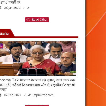
ैं इन 3 जगहों पर
बनने की कहानी है ब
28-Jan-2020
25-Jan-2020
Read Other
बिजनेस
ncome Tax: आयकर पर पांच बड़े एलान, सात लाख तक
वर्ष 2023 में भी रह
ैक्स नहीं, स्टैंडर्ड डिडक्शन बढ़ा और लीव एनकैशमेंट पर भी
विकेंद्रीकरण का ल
ायदा
17-Jan-2023
02-Feb-2023
mpmirror.com