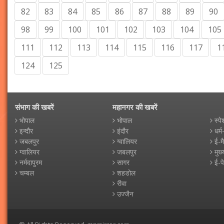
82
83
84
85
86
87
88
89
90
98
99
100
101
102
103
104
105
111
112
113
114
115
116
117
1
124
125
संभाग की खबरें
महानगर की खबरें
भोपाल
भोपाल
स्पे
इन्दौर
इंदौर
धर्म
जबलपुर
ग्वालियर
ई-म
ग्वालियर
जबलपुर
मुख्
नर्मदापुरम
सागर
ई-प
चम्बल
शहडोल
रीवा
उज्जैन