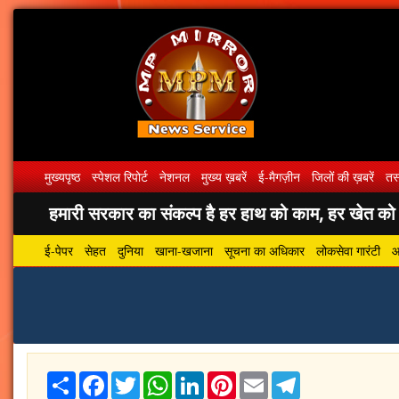
मुख्यपृष्ठ
स्पेशल रिपोर्ट
नेशनल
मुख्य ख़बरें
ई-मैगज़ीन
जिलों की ख़बरें
तस्
हमारी सरकार का संकल्प है हर हाथ को काम, हर खेत को पा
ई-पेपर
सेहत
दुनिया
खाना-खजाना
सूचना का अधिकार
लोकसेवा गारंटी
आ
Share
Facebook
Twitter
WhatsApp
LinkedIn
Pinterest
Email
Telegram