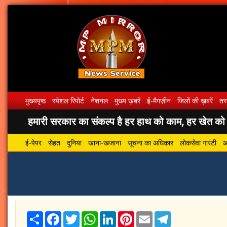
मुख्यपृष्ठ
स्पेशल रिपोर्ट
नेशनल
मुख्य ख़बरें
ई-मैगज़ीन
जिलों की ख़बरें
तस्
हमारी सरकार का संकल्प है हर हाथ को काम, हर खेत को पा
ई-पेपर
सेहत
दुनिया
खाना-खजाना
सूचना का अधिकार
लोकसेवा गारंटी
आ
Share
Facebook
Twitter
WhatsApp
LinkedIn
Pinterest
Email
Telegram