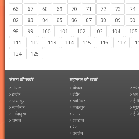
66
67
68
69
70
71
72
73
74
82
83
84
85
86
87
88
89
90
98
99
100
101
102
103
104
105
111
112
113
114
115
116
117
1
124
125
संभाग की खबरें
महानगर की खबरें
भोपाल
भोपाल
स्पे
इन्दौर
इंदौर
धर्म
जबलपुर
ग्वालियर
ई-म
ग्वालियर
जबलपुर
मुख्
नर्मदापुरम
सागर
ई-प
चम्बल
शहडोल
रीवा
उज्जैन