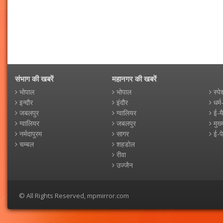
संभाग की खबरें
महानगर की खबरें
भोपाल
भोपाल
स्पे
इन्दौर
इंदौर
धर्म
जबलपुर
ग्वालियर
ई-म
ग्वालियर
जबलपुर
मुख्
नर्मदापुरम
सागर
ई-प
चम्बल
शहडोल
रीवा
उज्जैन
© All Rights Reserved, mpmirror.com