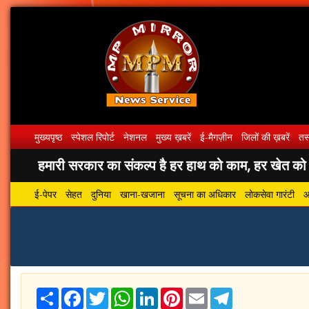
मुख्यपृष्ठ
स्पेशल रिपोर्ट
नेशनल
मुख्य ख़बरें
ई-मैगज़ीन
जिलों की ख़बरें
तस्
हमारी सरकार का संकल्प है हर हाथ को काम, हर खेत को पा
ई-पेपर
सेहत
दुनिया
खाना-खजाना
सूचना का अधिकार
लोकसेवा गारंटी
आ
Share
Facebook
Twitter
WhatsApp
LinkedIn
Pinterest
Email
Telegram