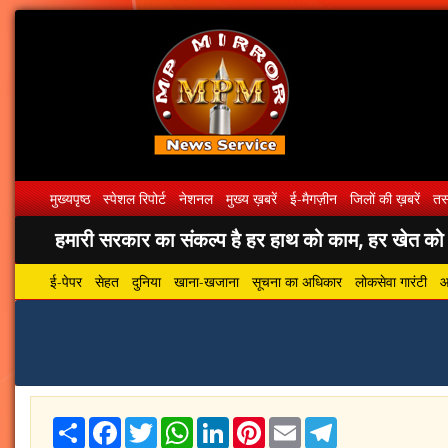
मुख्यपृष्ठ
स्पेशल रिपोर्ट
नेशनल
मुख्य ख़बरें
ई-मैगज़ीन
जिलों की ख़बरें
तस्
हमारी सरकार का संकल्प है हर हाथ को काम, हर खेत को पा
ई-पेपर
सेहत
दुनिया
खाना-खजाना
सूचना का अधिकार
लोकसेवा गारंटी
आ
Share
Facebook
Twitter
WhatsApp
LinkedIn
Pinterest
Email
Telegram