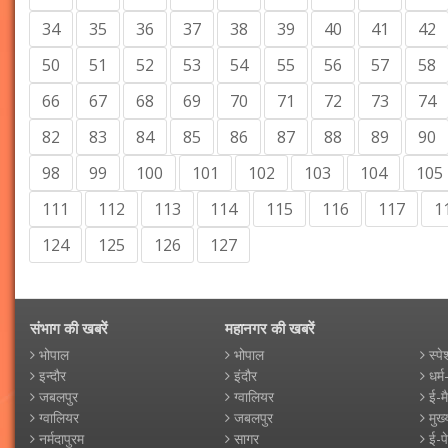
34
35
36
37
38
39
40
41
42
50
51
52
53
54
55
56
57
58
66
67
68
69
70
71
72
73
74
82
83
84
85
86
87
88
89
90
98
99
100
101
102
103
104
105
111
112
113
114
115
116
117
1
124
125
126
127
संभाग की खबरें
महानगर की खबरें
भोपाल
भोपाल
स्पे
इन्दौर
इंदौर
धर्म
जबलपुर
ग्वालियर
ई-म
ग्वालियर
जबलपुर
मुख्
नर्मदापुरम
सागर
ई-प