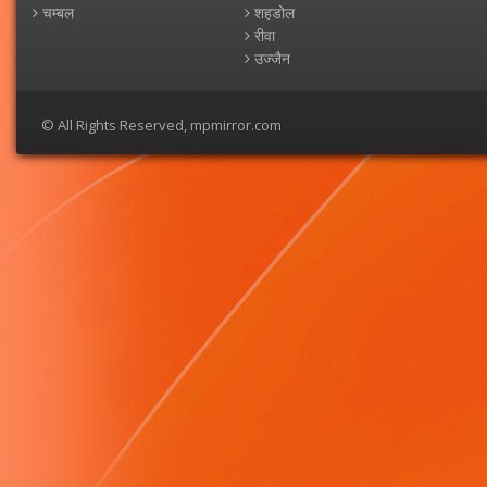
चम्बल
शहडोल
रीवा
उज्जैन
© All Rights Reserved, mpmirror.com