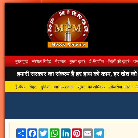
मुख्यपृष्ठ
स्पेशल रिपोर्ट
नेशनल
मुख्य ख़बरें
ई-मैगज़ीन
जिलों की ख़बरें
तस्
हमारी सरकार का संकल्प है हर हाथ को काम, हर खेत को पा
ई-पेपर
सेहत
दुनिया
खाना-खजाना
सूचना का अधिकार
लोकसेवा गारंटी
आ
Share
Facebook
Twitter
WhatsApp
LinkedIn
Pinterest
Email
Telegram