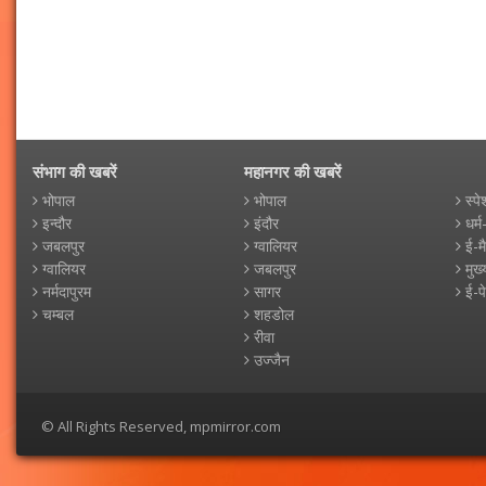
संभाग की खबरें
महानगर की खबरें
भोपाल
भोपाल
स्पे
इन्दौर
इंदौर
धर्म
जबलपुर
ग्वालियर
ई-म
ग्वालियर
जबलपुर
मुख्
नर्मदापुरम
सागर
ई-प
चम्बल
शहडोल
रीवा
उज्जैन
© All Rights Reserved, mpmirror.com