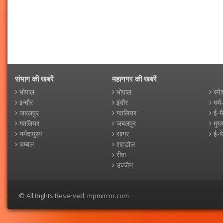
संभाग की खबरें
महानगर की खबरें
भोपाल
भोपाल
स्पे
इन्दौर
इंदौर
धर्म
जबलपुर
ग्वालियर
ई-म
ग्वालियर
जबलपुर
मुख्
नर्मदापुरम
सागर
ई-प
चम्बल
शहडोल
रीवा
उज्जैन
© All Rights Reserved, mpmirror.com