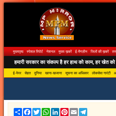
मुख्यपृष्ठ
स्पेशल रिपोर्ट
नेशनल
मुख्य ख़बरें
ई-मैगज़ीन
जिलों की ख़बरें
तस्
हमारी सरकार का संकल्प है हर हाथ को काम, हर खेत को पा
ई-पेपर
सेहत
दुनिया
खाना-खजाना
सूचना का अधिकार
लोकसेवा गारंटी
आ
Share
Facebook
Twitter
WhatsApp
LinkedIn
Pinterest
Email
Telegram