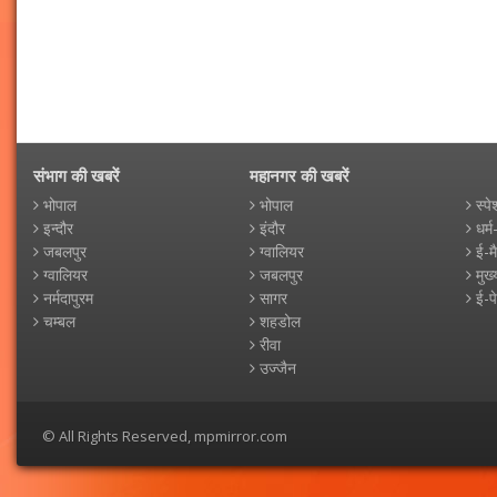
संभाग की खबरें
महानगर की खबरें
भोपाल
भोपाल
स्पे
इन्दौर
इंदौर
धर्म
जबलपुर
ग्वालियर
ई-म
ग्वालियर
जबलपुर
मुख्
नर्मदापुरम
सागर
ई-प
चम्बल
शहडोल
रीवा
उज्जैन
© All Rights Reserved, mpmirror.com