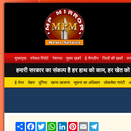
मुख्यपृष्ठ
स्पेशल रिपोर्ट
नेशनल
मुख्य ख़बरें
ई-मैगज़ीन
जिलों की ख़बरें
तस्
हमारी सरकार का संकल्प है हर हाथ को काम, हर खेत को पा
ई-पेपर
सेहत
दुनिया
खाना-खजाना
सूचना का अधिकार
लोकसेवा गारंटी
आ
Share
Facebook
Twitter
WhatsApp
LinkedIn
Pinterest
Email
Telegram