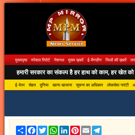
मुख्यपृष्ठ
स्पेशल रिपोर्ट
नेशनल
मुख्य ख़बरें
ई-मैगज़ीन
जिलों की ख़बरें
तस्
हमारी सरकार का संकल्प है हर हाथ को काम, हर खेत को पा
ई-पेपर
सेहत
दुनिया
खाना-खजाना
सूचना का अधिकार
लोकसेवा गारंटी
आ
Share
Facebook
Twitter
WhatsApp
LinkedIn
Pinterest
Email
Telegram