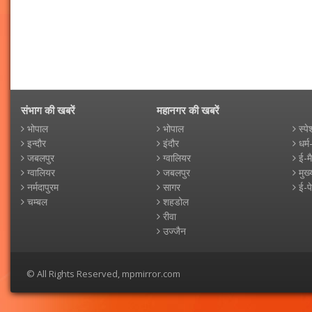
संभाग की खबरें
महानगर की खबरें
भोपाल
भोपाल
स्पे
इन्दौर
इंदौर
धर्म
जबलपुर
ग्वालियर
ई-म
ग्वालियर
जबलपुर
मुख्
नर्मदापुरम
सागर
ई-प
चम्बल
शहडोल
रीवा
उज्जैन
© All Rights Reserved, mpmirror.com