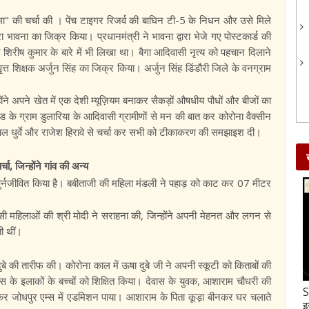
ा" की चर्चा की । पेंच टाइगर रिजर्व की बाघिन टी-5 के निधन और उसे मिले
ा भावना का जिक्र किया। प्रधानमंत्री ने भावना द्वारा भेजे गए पोस्टकार्ड की
री शिरीष कुमार के बारे में भी लिखा था। बैगा आदिवासी नृत्य को पहचान दिलाने
ृत्त शिक्षक अर्जुन सिंह का जिक्र किया। अर्जुन सिंह डिंडौरी जिले के वनग्राम
ंने अपने खेत में एक देशी म्यूज़ियम बनाकर सैकड़ों औषधीय पौधों और बीजों का
ड के ग्राम डुलारिया के आदिवासी ग्रामीणों से मन की बात कर कोरोना वैक्सीन
ीलाल धुर्वे और राजेश हिरावे से चर्चा कर सभी को टीकाकरण की समझाइश दी।
चा, जिन्होंने गांव की अन्य
्नजीवित किया है। बबीताजी की महिला मंडली ने पहाड़ को काट कर 07 मीटर
ी महिलाओं की श्री मोदी ने सराहना की, जिन्होंने अपनी मेहनत और लगन से
ी थीं।
दुबे की तारीफ की। कोरोना काल में ऊषा दुबे जी ने अपनी स्कूटी को किताबों की
स के इलाकों के बच्चों को शिक्षित किया। देवास के युवक, आशाराम चौधरी की
Gud-Moongfali Chikki : सर्दियों का मजा हो जाएगा
S
ास कर जोधपुर एम्स में एडमिशन पाया। आशाराम के पिता कूड़ा बीनकर घर चलाते
दोगुना जब इस तरह बनाएंगे गुड़-मूंगफली की चिक्की
इ