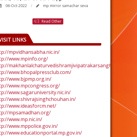
06-Oct-2022
mp mirror samachar seva
24-Aug-2022
Read Other
VISIT LINKS
tp://mpvidhansabha.nic.in/
tp://www.mpinfo.org/
tp://makhanlalchaturvedishramjivipatrakarsangh.com/
tp://www.bhopalpressclub.com/
tp://www.bjpmp.org.in/
tp://www.mpcongress.org/
tp://www.sagaruniversity.nic.in/
tp://www.shivrajsinghchouhan.in/
tp://www.ideasforcm.net/
tp://mpsamadhan.org/
tp://www.mp.nic.in/
tp://www.mppolice.gov.in/
tp://www.educationportal.mp.gov.in/