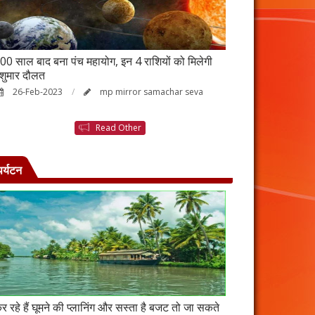
00 साल बाद बना पंच महायोग, इन 4 राशियों को मिलेगी
आर्थिक तंगी से परे
ेशुमार दौलत
उपाय, नहीं होगी ध
26-Feb-2023
mp mirror samachar seva
23-Feb-2023
Read Other
पर्यटन
र रहे हैं घूमने की प्लानिंग और सस्ता है बजट तो जा सकते
कंबोडिया में बसा है