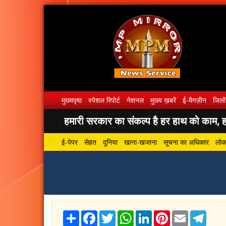
मुख्यपृष्ठ
स्पेशल रिपोर्ट
नेशनल
मुख्य ख़बरें
ई-मैगज़ीन
जिलों
हमारी सरकार का संकल्प है हर हाथ को काम, हर
ई-पेपर
सेहत
दुनिया
खाना-खजाना
सूचना का अधिकार
लोकस
Share
Facebook
Twitter
WhatsApp
LinkedIn
Pinterest
Email
Tele