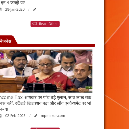
ैं इन 3 जगहों पर
बनने की कहानी है ब
28-Jan-2020
25-Jan-2020
Read Other
बिजनेस
ncome Tax: आयकर पर पांच बड़े एलान, सात लाख तक
वर्ष 2023 में भी रह
ैक्स नहीं, स्टैंडर्ड डिडक्शन बढ़ा और लीव एनकैशमेंट पर भी
विकेंद्रीकरण का ल
ायदा
17-Jan-2023
02-Feb-2023
mpmirror.com