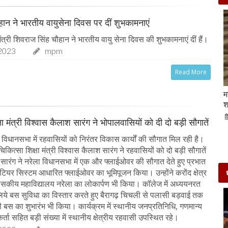
चौहान ने भारतीय वायुसेना दिवस पर दीं शुभकामनाएं
त्री शिवराज सिंह चौहान ने भारतीय वायु सेना दिवस की शुभकामनाएं दीं हैं।
2023
mpm
Read More
Beauty Tips | बादाम और एलोवेरा जेल से आसानी से
म
घर पर ही बनाएं काजल और मॉइश्चराइजर
श
21-Sep-2022
mp mirror samachar seva
षा मंत्री विश्वास कैलाश सारंग ने भोपालवासियों को दी दो बड़ी सौगातें
विधानसभा में रहवासियों को निरंतर विकास कार्यों की सौगात मिल रही है।
िकित्सा शिक्षा मंत्री विश्वास कैलाश सारंग ने रहवासियों को दो बड़ी सौगातें
री सारंग ने नरेला विधानसभा में एक और फ्लाईओवर की सौगात देते हुए प्रभात
 टियर सिस्टम आधारित फ्लाईओवर का भूमिपूजन किया। उन्होंने करोंद क्षेत्र
शासकीय महाविद्यालय नरेला का लोकार्पण भी किया। कॉलेज में अध्ययनरत
के लिये बस सुविधा का विस्तार करते हुए बैरागढ़ चिचली से पलासी बड़वाई तक
स का शुभारंभ भी किया। कार्यक्रम में स्थानीय जनप्रतिनिधि, गणमान्य
र्ता सहित बड़ी संख्या में स्थानीय क्षेत्रीय रहवासी उपस्थित रहे।