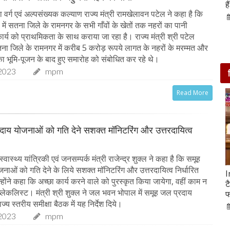
आसपास बसी ये 4 जगहें
ह
वर्ग एवं अल्पसंख्यक कल्याण राज्य मंत्री रामखेलावन पटेल ने कहा है कि
28-Feb-2020
ें सतना जिले के रामनगर के सभी गाँवों के खेतों तक नहरों का पानी
ार्य को प्राथमिकता के साथ कराया जा रहा है। राज्य मंत्री श्री पटेल
ा जिले के रामनगर में करीब 5 करोड़ रूपये लागत के नहरों के मरम्मत और
 का भूमि-पूजन के बाद हुए समारोह को संबोधित कर रहे थे।
2023
mpm
Read More
दाय योजनाओं को गति देने सशक्त मॉनिटरिंग और उत्तरदायित्व
ास्थ्य यांत्रिकी एवं जनसम्पर्क मंत्री राजेन्द्र शुक्ल ने कहा है कि समूह
नाओं को गति देने के लिये सशक्त मॉनिटरिंग और उत्तरदायित्व निर्धारित
सात ट्रेडिंग सेशन में 9 लाख करोड़ घटा अदाणी समूह का
I
ोंने कहा कि अच्छा कार्य करने वाले को पुरस्कृत किया जायेगा, वहीं काम न
मार्केट कैप
ट
ब्लेकलिस्ट। मंत्री श्री शुक्ल ने जल भवन भोपाल में समूह जल प्रदाय
फ
05-Feb-2023
mp mirror samachar seva
्य स्तरीय समीक्षा बैठक में यह निर्देश दिये।
2023
mpm