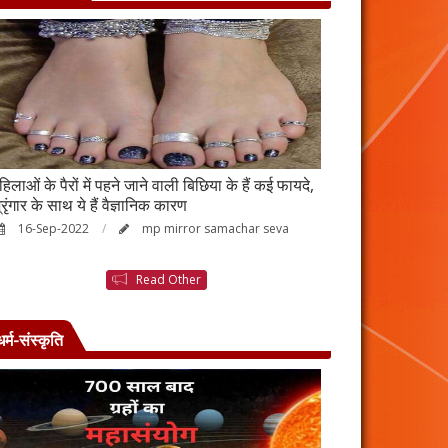
हिलाओं के पैरों में पहने जाने वाली बिछिया के हैं कई फायदे,
स्किन पर इन चीजों क
्रृंगार के साथ ये हैं वैज्ञानिक कारण
जाएगी बदरंग
16-Sep-2022
mp mirror samachar seva
26-Aug-2022
Read Other
धर्म-संस्कृति