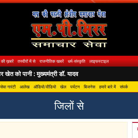
 की ख़बरें
तस्वीरों में से
राजनीतिक खबरें
धर्म-संस्कृति
लाइफस्टाइल
 खेत को पानी : मुख्यमंत्री डॉ. यादव
ेवा गारंटी
आलेख
ऑडियो/वीडियो
खेल
पर्यटन
बिजनेस
हमारे बारे में
संपर्क
जिलों से
gram