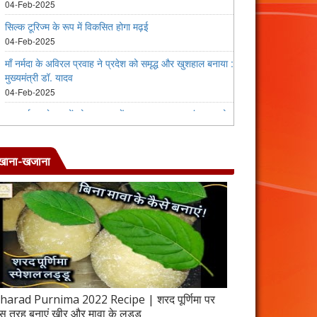
खाना-खजाना
harad Purnima 2022 Recipe | शरद पूर्णिमा पर
जब इस तरह बनाएंगे 
स तरह बनाएं खीर और मावा के लड्डू
करेला रेसिपी | 