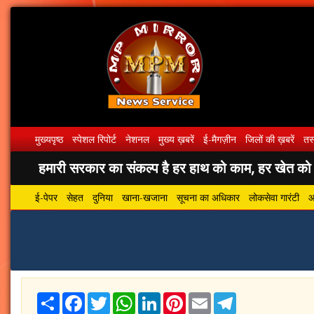
मुख्यपृष्ठ
स्पेशल रिपोर्ट
नेशनल
मुख्य ख़बरें
ई-मैगज़ीन
जिलों की ख़बरें
तस्
हमारी सरकार का संकल्प है हर हाथ को काम, हर खेत को पा
ई-पेपर
सेहत
दुनिया
खाना-खजाना
सूचना का अधिकार
लोकसेवा गारंटी
आ
Share
Facebook
Twitter
WhatsApp
LinkedIn
Pinterest
Email
Telegram