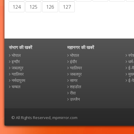
124
125
126
127
संभाग की खबरें
महानगर की खबरें
भोपाल
भोपाल
स्पे
इन्दौर
इंदौर
धर्म
जबलपुर
ग्वालियर
ई-म
ग्वालियर
जबलपुर
मुख्
नर्मदापुरम
सागर
ई-प
चम्बल
शहडोल
रीवा
उज्जैन
© All Rights Reserved, mpmirror.com