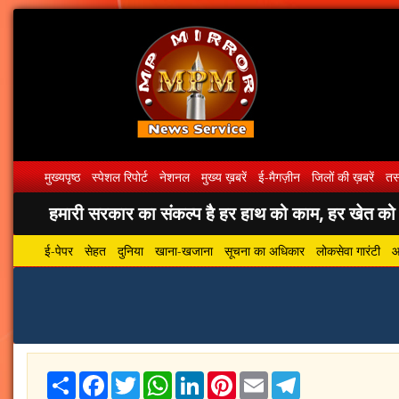
मुख्यपृष्ठ
स्पेशल रिपोर्ट
नेशनल
मुख्य ख़बरें
ई-मैगज़ीन
जिलों की ख़बरें
तस्
हमारी सरकार का संकल्प है हर हाथ को काम, हर खेत को पा
ई-पेपर
सेहत
दुनिया
खाना-खजाना
सूचना का अधिकार
लोकसेवा गारंटी
आ
Share
Facebook
Twitter
WhatsApp
LinkedIn
Pinterest
Email
Telegram