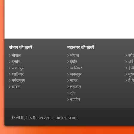
संभाग की खबरें
महानगर की खबरें
भोपाल
भोपाल
स्पे
इन्दौर
इंदौर
धर्म
जबलपुर
ग्वालियर
ई-म
ग्वालियर
जबलपुर
मुख्
नर्मदापुरम
सागर
ई-प
चम्बल
शहडोल
रीवा
उज्जैन
© All Rights Reserved, mpmirror.com