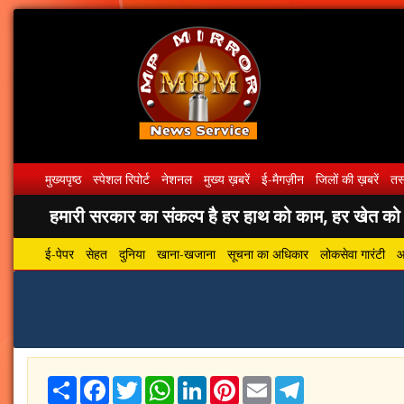
मुख्यपृष्ठ
स्पेशल रिपोर्ट
नेशनल
मुख्य ख़बरें
ई-मैगज़ीन
जिलों की ख़बरें
तस्
हमारी सरकार का संकल्प है हर हाथ को काम, हर खेत को पा
ई-पेपर
सेहत
दुनिया
खाना-खजाना
सूचना का अधिकार
लोकसेवा गारंटी
आ
Share
Facebook
Twitter
WhatsApp
LinkedIn
Pinterest
Email
Telegram