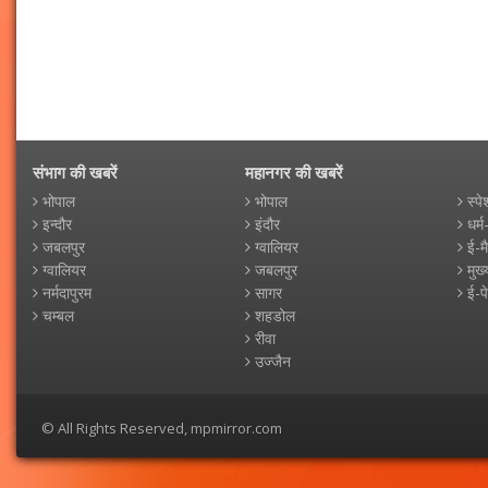
संभाग की खबरें
महानगर की खबरें
भोपाल
भोपाल
स्पे
इन्दौर
इंदौर
धर्म
जबलपुर
ग्वालियर
ई-म
ग्वालियर
जबलपुर
मुख्
नर्मदापुरम
सागर
ई-प
चम्बल
शहडोल
रीवा
उज्जैन
© All Rights Reserved, mpmirror.com