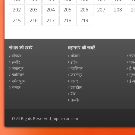
202
203
204
205
206
207
208
2
215
216
217
218
219
संभाग की खबरें
महानगर की खबरें
भोपाल
भोपाल
स्पे
इन्दौर
इंदौर
धर्म
जबलपुर
ग्वालियर
ई-म
ग्वालियर
जबलपुर
मुख्
नर्मदापुरम
सागर
ई-प
चम्बल
शहडोल
रीवा
उज्जैन
© All Rights Reserved, mpmirror.com