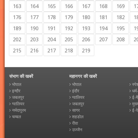
163
164
165
166
167
168
169
1
176
177
178
179
180
181
182
1
189
190
191
192
193
194
195
1
202
203
204
205
206
207
208
2
215
216
217
218
219
संभाग की खबरें
महानगर की खबरें
भोपाल
भोपाल
स्पे
इन्दौर
इंदौर
धर्म
जबलपुर
ग्वालियर
ई-म
ग्वालियर
जबलपुर
मुख्
नर्मदापुरम
सागर
ई-प
चम्बल
शहडोल
रीवा
उज्जैन