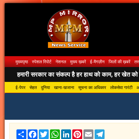
मुख्यपृष्ठ
स्पेशल रिपोर्ट
नेशनल
मुख्य ख़बरें
ई-मैगज़ीन
जिलों की ख़बरें
तस्
हमारी सरकार का संकल्प है हर हाथ को काम, हर खेत को पा
ई-पेपर
सेहत
दुनिया
खाना-खजाना
सूचना का अधिकार
लोकसेवा गारंटी
आ
Share
Facebook
Twitter
WhatsApp
LinkedIn
Pinterest
Email
Telegram