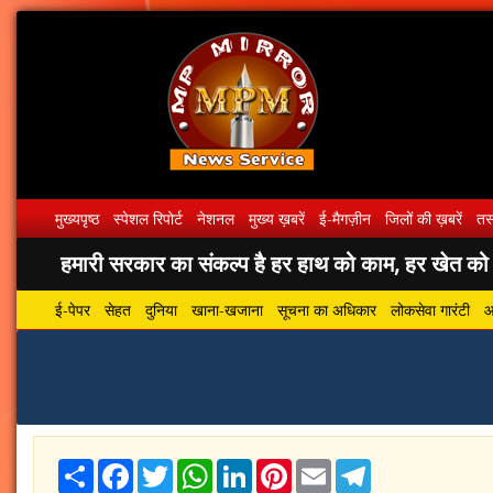
मुख्यपृष्ठ
स्पेशल रिपोर्ट
नेशनल
मुख्य ख़बरें
ई-मैगज़ीन
जिलों की ख़बरें
तस्
हमारी सरकार का संकल्प है हर हाथ को काम, हर खेत को पा
ई-पेपर
सेहत
दुनिया
खाना-खजाना
सूचना का अधिकार
लोकसेवा गारंटी
आ
Share
Facebook
Twitter
WhatsApp
LinkedIn
Pinterest
Email
Telegram