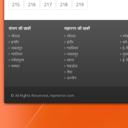
215
216
217
218
219
संभाग की खबरें
महानगर की खबरें
भोपाल
भोपाल
स्पे
इन्दौर
इंदौर
धर्म
जबलपुर
ग्वालियर
ई-म
ग्वालियर
जबलपुर
मुख्
नर्मदापुरम
सागर
ई-प
चम्बल
शहडोल
रीवा
उज्जैन
© All Rights Reserved, mpmirror.com