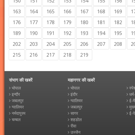
150
151
152
153
154
155
156
1
163
164
165
166
167
168
169
1
176
177
178
179
180
181
182
1
189
190
191
192
193
194
195
1
202
203
204
205
206
207
208
2
215
216
217
218
219
संभाग की खबरें
महानगर की खबरें
भोपाल
भोपाल
स्पे
इन्दौर
इंदौर
धर्म
जबलपुर
ग्वालियर
ई-म
ग्वालियर
जबलपुर
मुख्
नर्मदापुरम
सागर
ई-प
चम्बल
शहडोल
रीवा
उज्जैन