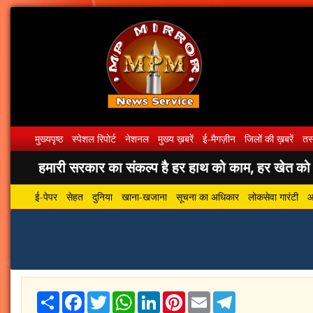
मुख्यपृष्ठ
स्पेशल रिपोर्ट
नेशनल
मुख्य ख़बरें
ई-मैगज़ीन
जिलों की ख़बरें
तस्
हमारी सरकार का संकल्प है हर हाथ को काम, हर खेत को पा
ई-पेपर
सेहत
दुनिया
खाना-खजाना
सूचना का अधिकार
लोकसेवा गारंटी
आ
Share
Facebook
Twitter
WhatsApp
LinkedIn
Pinterest
Email
Telegram