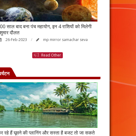
00 साल बाद बना पंच महायोग, इन 4 राशियों को मिलेगी
आर्थिक तंगी से परे
ेशुमार दौलत
उपाय, नहीं होगी ध
26-Feb-2023
mp mirror samachar seva
23-Feb-2023
Read Other
पर्यटन
र रहे हैं घूमने की प्लानिंग और सस्ता है बजट तो जा सकते
कंबोडिया में बसा है