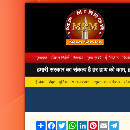
मुख्यपृष्ठ
स्पेशल रिपोर्ट
नेशनल
मुख्य ख़बरें
ई-मैगज़ीन
जिलों
हमारी सरकार का संकल्प है हर हाथ को काम, हर
ई-पेपर
सेहत
दुनिया
खाना-खजाना
सूचना का अधिकार
लोकस
Share
Facebook
Twitter
WhatsApp
LinkedIn
Pinterest
Email
Tele