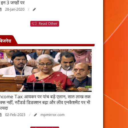
ैं इन 3 जगहों पर
बनने की कहानी है ब
28-Jan-2020
25-Jan-2020
Read Other
बिजनेस
ncome Tax: आयकर पर पांच बड़े एलान, सात लाख तक
वर्ष 2023 में भी रह
ैक्स नहीं, स्टैंडर्ड डिडक्शन बढ़ा और लीव एनकैशमेंट पर भी
विकेंद्रीकरण का ल
ायदा
17-Jan-2023
02-Feb-2023
mpmirror.com