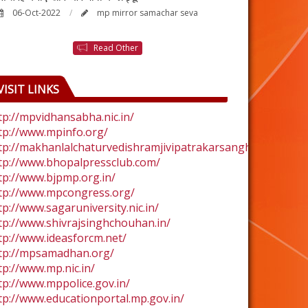
06-Oct-2022
mp mirror samachar seva
24-Aug-2022
Read Other
VISIT LINKS
tp://mpvidhansabha.nic.in/
tp://www.mpinfo.org/
tp://makhanlalchaturvedishramjivipatrakarsangh.com/
tp://www.bhopalpressclub.com/
tp://www.bjpmp.org.in/
tp://www.mpcongress.org/
tp://www.sagaruniversity.nic.in/
tp://www.shivrajsinghchouhan.in/
tp://www.ideasforcm.net/
tp://mpsamadhan.org/
tp://www.mp.nic.in/
tp://www.mppolice.gov.in/
tp://www.educationportal.mp.gov.in/