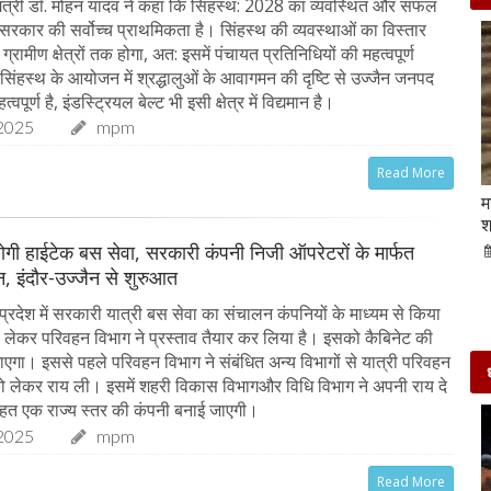
ंत्री डॉ. मोहन यादव ने कहा कि सिहंस्थ: 2028 का व्यवस्थित और सफल
रकार की सर्वोच्च प्राथमिकता है। सिंहस्थ की व्यवस्थाओं का विस्तार
ग्रामीण क्षेत्रों तक होगा, अत: इसमें पंचायत प्रतिनिधियों की महत्वपूर्ण
 सिंहस्थ के आयोजन में श्रद्धालुओं के आवागमन की दृष्टि से उज्जैन जनपद
्वपूर्ण है, इंडस्ट्रियल बेल्ट भी इसी क्षेत्र में विद्यमान है।
2025
mpm
Read More
Beauty Tips | बादाम और एलोवेरा जेल से आसानी से
म
घर पर ही बनाएं काजल और मॉइश्चराइजर
श
ू होगी हाईटेक बस सेवा, सरकारी कंपनी निजी ऑपरेटरों के मार्फत
21-Sep-2022
mp mirror samachar seva
, इंदौर-उज्जैन से शुरुआत
्रदेश में सरकारी यात्री बस सेवा का संचालन कंपनियों के माध्यम से किया
लेकर परिवहन विभाग ने प्रस्ताव तैयार कर लिया है। इसको कैबिनेट की
जाएगा। इससे पहले परिवहन विभाग ने संबंधित अन्य विभागों से यात्री परिवहन
 लेकर राय ली। इसमें शहरी विकास विभागऔर विधि विभाग ने अपनी राय दे
तहत एक राज्य स्तर की कंपनी बनाई जाएगी।
2025
mpm
Read More