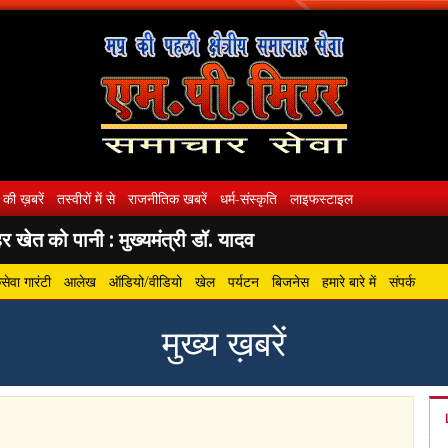
 की ख़बरें
तस्वीरों में से
राजनीतिक खबरें
धर्म-संस्कृति
लाइफस्टाइल
 खेत को पानी : मुख्यमंत्री डॉ. यादव
ेवा गारंटी
आलेख
ऑडियो/वीडियो
खेल
पर्यटन
बिजनेस
हमारे बारे में
संपर्क
मुख्य ख़बरें
gram