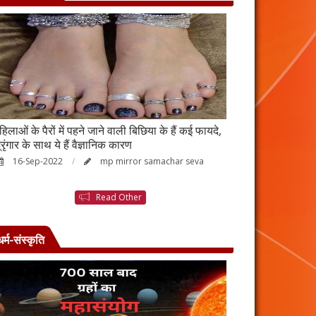
हिलाओं के पैरों में पहने जाने वाली बिछिया के हैं कई फायदे,
स्किन पर इन चीजों क
्रृंगार के साथ ये हैं वैज्ञानिक कारण
जाएगी बदरंग
16-Sep-2022
mp mirror samachar seva
26-Aug-2022
Read Other
धर्म-संस्कृति