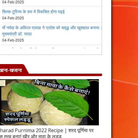
खाना-खजाना
harad Purnima 2022 Recipe | शरद पूर्णिमा पर
जब इस तरह बनाएंगे 
स तरह बनाएं खीर और मावा के लड्डू
करेला रेसिपी | 