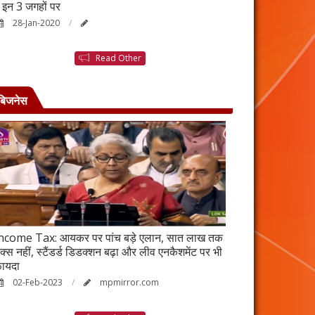
ैं इन 3 जगहों पर
बनने की कहानी है ब
28-Jan-2020
25-Jan-2020
Read Other
बिजनेस
ncome Tax: आयकर पर पांच बड़े एलान, सात लाख तक
वर्ष 2023 में भी रह
ैक्स नहीं, स्टैंडर्ड डिडक्शन बढ़ा और लीव एनकैशमेंट पर भी
विकेंद्रीकरण का ल
ायदा
17-Jan-2023
02-Feb-2023
mpmirror.com