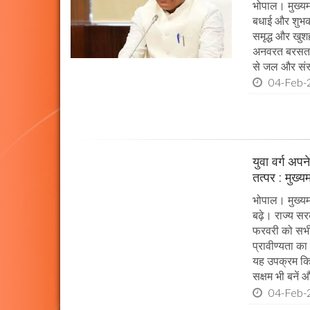
भोपाल। मुख्यमं
बधाई और शुभकाम
समृद्ध और खुशह
अनवरत बरसता रह
से जल और संस्
04-Feb-
युवा वर्ग अप
तत्पर : मुख्य
भोपाल। मुख्यम
बढ़े। राज्य सर
फरवरी को सभी प
प्रावीण्यता का
यह उपक्रम किया
सक्षम भी बनें औ
04-Feb-