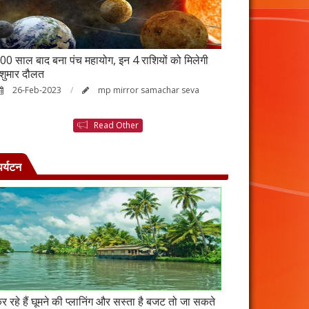
00 साल बाद बना पंच महायोग, इन 4 राशियों को मिलेगी
आर्थिक तंगी से परे
ेशुमार दौलत
उपाय, नहीं होगी ध
26-Feb-2023
mp mirror samachar seva
23-Feb-2023
Read Other
पर्यटन
र रहे हैं घूमने की प्लानिंग और सस्ता है बजट तो जा सकते
कंबोडिया में बसा है