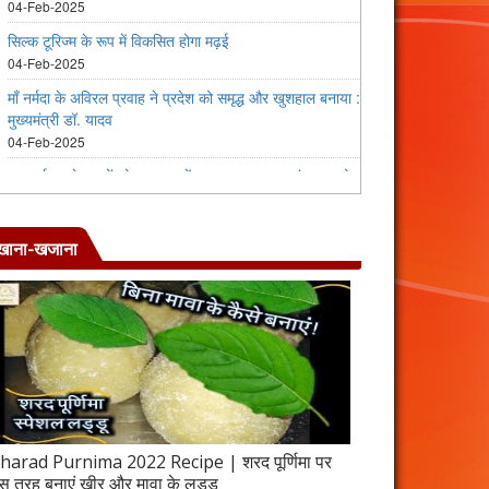
खाना-खजाना
harad Purnima 2022 Recipe | शरद पूर्णिमा पर
जब इस तरह बनाएंगे 
स तरह बनाएं खीर और मावा के लड्डू
करेला रेसिपी | 