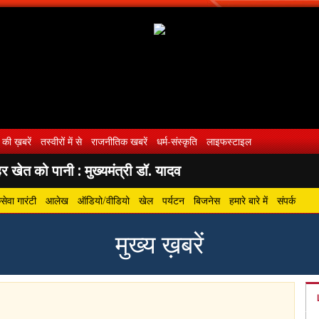
 की ख़बरें
तस्वीरों में से
राजनीतिक खबरें
धर्म-संस्कृति
लाइफस्टाइल
 खेत को पानी : मुख्यमंत्री डॉ. यादव
ेवा गारंटी
आलेख
ऑडियो/वीडियो
खेल
पर्यटन
बिजनेस
हमारे बारे में
संपर्क
मुख्य ख़बरें
gram