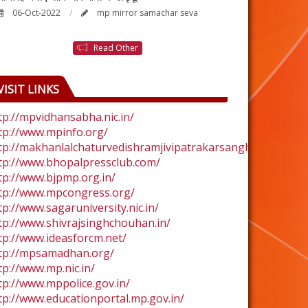
06-Oct-2022
mp mirror samachar seva
24-Aug-2022
Read Other
VISIT LINKS
tp://mpvidhansabha.nic.in/
tp://www.mpinfo.org/
tp://makhanlalchaturvedishramjivipatrakarsangh.com/
tp://www.bhopalpressclub.com/
tp://www.bjpmp.org.in/
tp://www.mpcongress.org/
tp://www.sagaruniversity.nic.in/
tp://www.shivrajsinghchouhan.in/
tp://www.ideasforcm.net/
tp://mpsamadhan.org/
tp://www.mp.nic.in/
tp://www.mppolice.gov.in/
tp://www.educationportal.mp.gov.in/