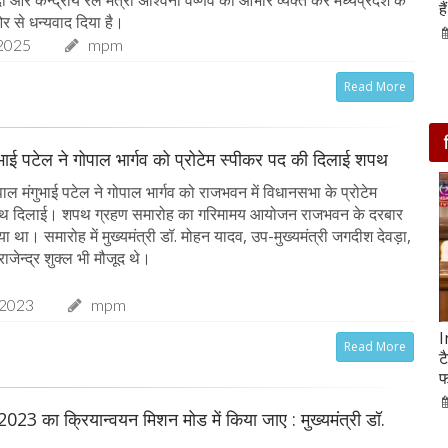
आसपास बसी ये 4 जगहें
ह
र से धन्यवाद दिया है।
28-Feb-2020
2025
mpm
Read More
ुभाई पटेल ने गोपाल भार्गव को प्रोटेम स्पीकर पद की दिलाई शपथ
ल मंगुभाई पटेल ने गोपाल भार्गव को राजभवन में विधानसभा के प्रोटेम
पथ दिलाई। शपथ ग्रहण समारोह का गरिमामय आयोजन राजभवन के दरबार
या था। समारोह में मुख्यमंत्री डॉ. मोहन यादव, उप-मुख्यमंत्री जगदीश देवड़ा,
राजेन्द्र शुक्ल भी मौजूद थे।
-2023
mpm
सात ट्रेडिंग सेशन में 9 लाख करोड़ घटा अदाणी समूह का
I
Read More
मार्केट कैप
ट
फ
05-Feb-2023
mp mirror samachar seva
2023 का क्रियान्वयन मिशन मोड में किया जाए : मुख्यमंत्री डॉ.