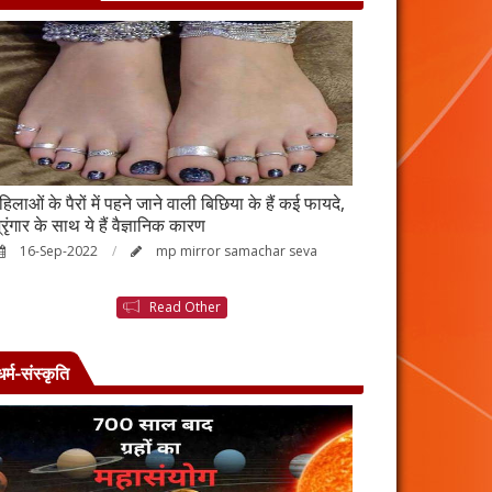
हिलाओं के पैरों में पहने जाने वाली बिछिया के हैं कई फायदे,
स्किन पर इन चीजों क
्रृंगार के साथ ये हैं वैज्ञानिक कारण
जाएगी बदरंग
16-Sep-2022
mp mirror samachar seva
26-Aug-2022
Read Other
धर्म-संस्कृति