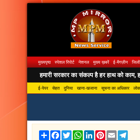
मुख्यपृष्ठ
स्पेशल रिपोर्ट
नेशनल
मुख्य ख़बरें
ई-मैगज़ीन
जिलों
हमारी सरकार का संकल्प है हर हाथ को काम, हर
ई-पेपर
सेहत
दुनिया
खाना-खजाना
सूचना का अधिकार
लोकस
Share
Facebook
Twitter
WhatsApp
LinkedIn
Pinterest
Email
Tele