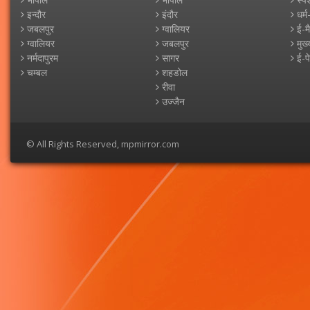
इन्दौर
इंदौर
धर्म
जबलपुर
ग्वालियर
ई-म
ग्वालियर
जबलपुर
मुख्
नर्मदापुरम
सागर
ई-प
चम्बल
शहडोल
रीवा
उज्जैन
© All Rights Reserved, mpmirror.com