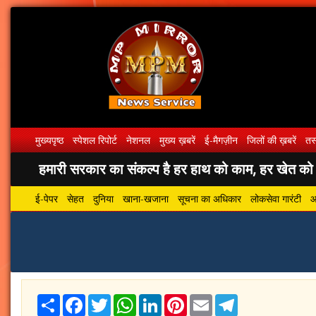
मुख्यपृष्ठ
स्पेशल रिपोर्ट
नेशनल
मुख्य ख़बरें
ई-मैगज़ीन
जिलों की ख़बरें
तस्
हमारी सरकार का संकल्प है हर हाथ को काम, हर खेत को पा
ई-पेपर
सेहत
दुनिया
खाना-खजाना
सूचना का अधिकार
लोकसेवा गारंटी
आ
Share
Facebook
Twitter
WhatsApp
LinkedIn
Pinterest
Email
Telegram