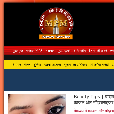
मुख्यपृष्ठ
स्पेशल रिपोर्ट
नेशनल
मुख्य ख़बरें
ई-मैगज़ीन
जिलों की ख़बरें
तस्
ई-पेपर
सेहत
दुनिया
खाना-खजाना
सूचना का अधिकार
लोकसेवा गारंटी
आ
Beauty Tips | बादाम औ
काजल और मॉइश्चराइजर
मेकअप में काजल और मॉइश्चर