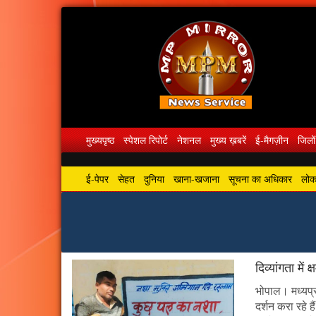
मुख्यपृष्ठ
स्पेशल रिपोर्ट
नेशनल
मुख्य ख़बरें
ई-मैगज़ीन
जिलों
ई-पेपर
सेहत
दुनिया
खाना-खजाना
सूचना का अधिकार
लोकस
दिव्यांगता मे
भोपाल। मध्यप्र
दर्शन करा रहे ह