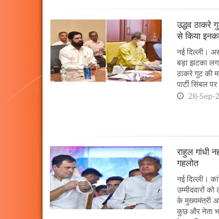
उद्धव ठाकरे ग
से किया इनक
नई दिल्ली। असल
बड़ा झटका लगा ह
ठाकरे गुट की म
पार्टी सिंबल प
28-Sep-
राहुल गांधी न
गहलोत
नई दिल्ली। कां
उम्मीदवारों क
के मुख्यमंत्री
कुछ और नेता भ